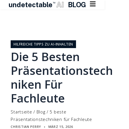

undetectable
AI
BLOG
TM
Zum
Inhalt
springen
HILFREICHE TIPPS ZU AI-INHALTEN
Die 5 Besten
Präsentationstech
Niken Für
Fachleute
Startseite
/
Blog
/
5 beste
Präsentationstechniken für Fachleute
CHRISTIAN PERRY
MÄRZ 15, 2026
▪