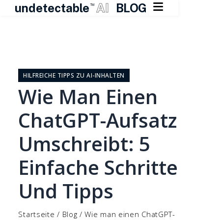

undetectable
AI
BLOG
TM
Zum
Inhalt
springen
HILFREICHE TIPPS ZU AI-INHALTEN
Wie Man Einen
ChatGPT-Aufsatz
Umschreibt: 5
Einfache Schritte
Und Tipps
Startseite
/
Blog
/
Wie man einen ChatGPT-