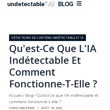

undetectable
AI
BLOG
TM
Skip
to
content
DÉTECTEURS DE CONTENU INDÉTECTABLE ET IA
Qu'est-Ce Que L'IA
Indétectable Et
Comment
Fonctionne-T-Elle ?
Accueil
/
Blog
/
Qu'est-ce que l'IA indétectable et
comment fonctionne-t-elle ?
CHRISTIAN PERRY
AOÛT 18, 2025
▪