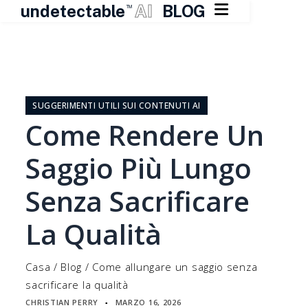

undetectable
AI
BLOG
TM
Vai
al
contenuto
SUGGERIMENTI UTILI SUI CONTENUTI AI
Come Rendere Un
Saggio Più Lungo
Senza Sacrificare
La Qualità
Casa
/
Blog
/
Come allungare un saggio senza
sacrificare la qualità
CHRISTIAN PERRY
MARZO 16, 2026
▪