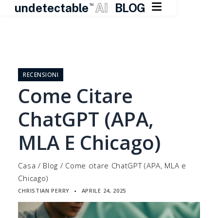

undetectable
AI
BLOG
TM
Vai
al
contenuto
RECENSIONI
Come Citare
ChatGPT (APA,
MLA E Chicago)
Casa
/
Blog
/
Come citare ChatGPT (APA, MLA e
Chicago)
CHRISTIAN PERRY
APRILE 24, 2025
▪