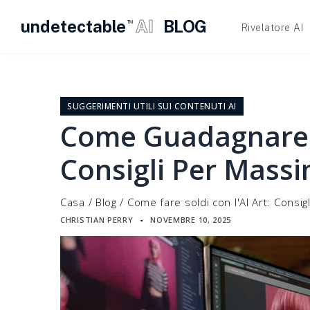
undetectable
AI
BLOG
TM
Rivelatore AI
Vai
al
contenuto
SUGGERIMENTI UTILI SUI CONTENUTI AI
Come Guadagnare C
Consigli Per Massim
Casa
/
Blog
/
Come fare soldi con l'AI Art: Consigl
CHRISTIAN PERRY
NOVEMBRE 10, 2025
▪