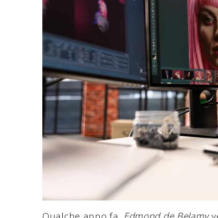
Qualche anno fa,
Edmond de Belamy
v