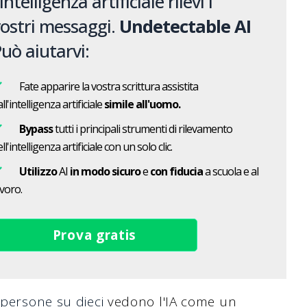
'intelligenza artificiale rilevi i
ostri messaggi.
Undetectable AI
uò aiutarvi:
Fate apparire la vostra scrittura assistita
ll'intelligenza artificiale
simile all'uomo.
Bypass
tutti i principali strumenti di rilevamento
ll'intelligenza artificiale con un solo clic.
Utilizzo
AI
in modo sicuro
e
con fiducia
a scuola e al
avoro.
Prova gratis
 persone su dieci
vedono l'IA come un