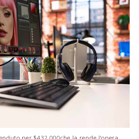
enduto per
$432,000
che la rende l'opera