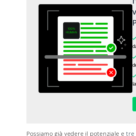
l
v
P
da
de
l
Possiamo già vedere il potenziale e
tre