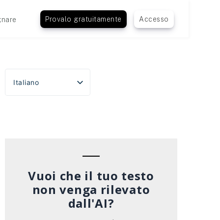
Provalo gratuitamente
Accesso
nare
Italiano
English
Español
Português do Brasil
Deutsch
Français
Vuoi che il tuo testo
non venga rilevato
dall'AI?