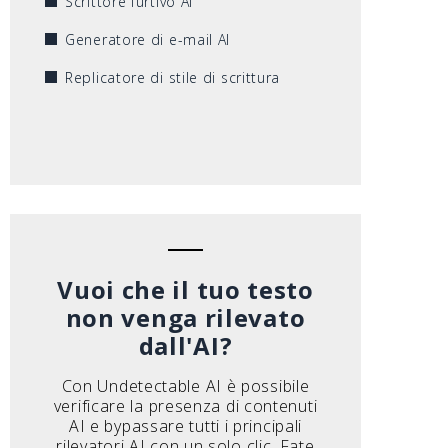
Scrittore furtivo AI
Generatore di e-mail AI
Replicatore di stile di scrittura
Vuoi che il tuo testo
non venga rilevato
dall'AI?
Con Undetectable AI è possibile
verificare la presenza di contenuti
AI e bypassare tutti i principali
rilevatori AI con un solo clic. Fate