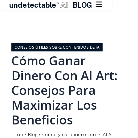

undetectable
AI
BLOG
TM
Ir
al
contenido
CONSEJOS ÚTILES SOBRE CONTENIDOS DE IA
Cómo Ganar
Dinero Con AI Art:
Consejos Para
Maximizar Los
Beneficios
Inicio
/
Blog
/
Cómo ganar dinero con el AI Art: