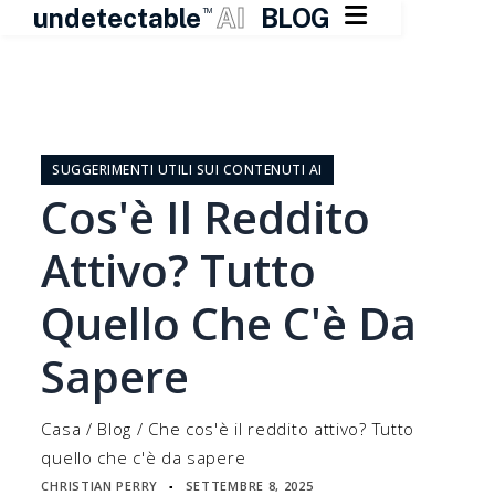

undetectable
AI
BLOG
TM
Vai
al
contenuto
SUGGERIMENTI UTILI SUI CONTENUTI AI
Cos'è Il Reddito
Attivo? Tutto
Quello Che C'è Da
Sapere
Casa
/
Blog
/
Che cos'è il reddito attivo? Tutto
quello che c'è da sapere
CHRISTIAN PERRY
SETTEMBRE 8, 2025
▪