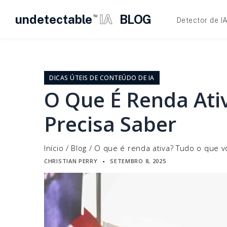
undetectable
IA
BLOG
TM
Detector de I
Pular
para
o
DICAS ÚTEIS DE CONTEÚDO DE IA
conteúdo
O Que É Renda Ati
Precisa Saber
Início
/
Blog
/
O que é renda ativa? Tudo o que v
CHRISTIAN PERRY
SETEMBRO 8, 2025
▪