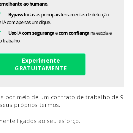
emelhante ao humano.
Bypass
todas as principais ferramentas de detecção
e IA com apenas um clique.
Uso
IA
com segurança
e
com confiança
na escola e
o trabalho.
Experimente
GRATUITAMENTE
os por meio de um contrato de trabalho de 9
 seus próprios termos.
mente ligados ao seu esforço.