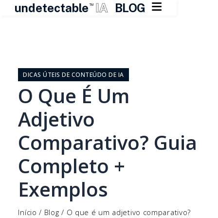

undetectable
IA
BLOG
TM
Pular
para
o
DICAS ÚTEIS DE CONTEÚDO DE IA
conteúdo
O Que É Um
Adjetivo
Comparativo? Guia
Completo +
Exemplos
Início
/
Blog
/
O que é um adjetivo comparativo?