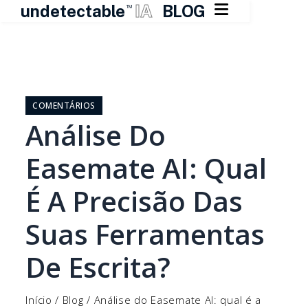

undetectable
IA
BLOG
TM
Pular
para
o
COMENTÁRIOS
conteúdo
Análise Do
Easemate AI: Qual
É A Precisão Das
Suas Ferramentas
De Escrita?
Início
/
Blog
/
Análise do Easemate AI: qual é a