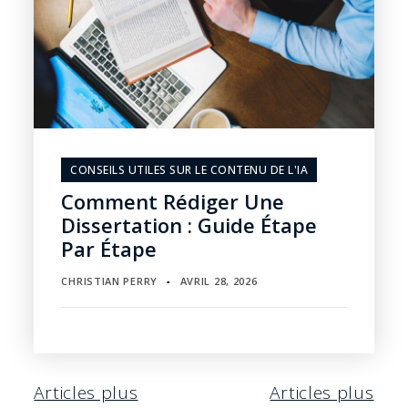
CONSEILS UTILES SUR LE CONTENU DE L'IA
Comment Rédiger Une
Dissertation : Guide Étape
Par Étape
CHRISTIAN PERRY
AVRIL 28, 2026
▪
Navigation
Articles plus
Articles plus