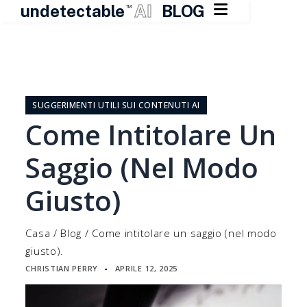

undetectable
AI
BLOG
TM
Vai
al
contenuto
SUGGERIMENTI UTILI SUI CONTENUTI AI
Come Intitolare Un
Saggio (nel Modo
Giusto)
Casa
/
Blog
/
Come intitolare un saggio (nel modo
giusto).
CHRISTIAN PERRY
APRILE 12, 2025
▪