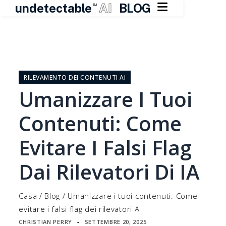

undetectable
AI
BLOG
TM
Vai
al
contenuto
RILEVAMENTO DEI CONTENUTI AI
Umanizzare I Tuoi
Contenuti: Come
Evitare I Falsi Flag
Dai Rilevatori Di IA
Casa
/
Blog
/
Umanizzare i tuoi contenuti: Come
evitare i falsi flag dei rilevatori AI
CHRISTIAN PERRY
SETTEMBRE 20, 2025
▪