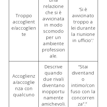
una
relazione
‘Si è
che si è
Troppo
avvicinato
avvicinata
accoglient
troppo a
in modo
e/accoglien
lei durante
scomodo
te
la riunione
per un
in ufficio’.’
ambiente
profession
ale.
Descrive
“Stai
quando
diventand
Accoglienz
due rivali
o
a/accoglie
diventano
intimo/con
nza con
inopportu
fuso con la
qualcuno
namente
concorren
amichevoli.
za”.”