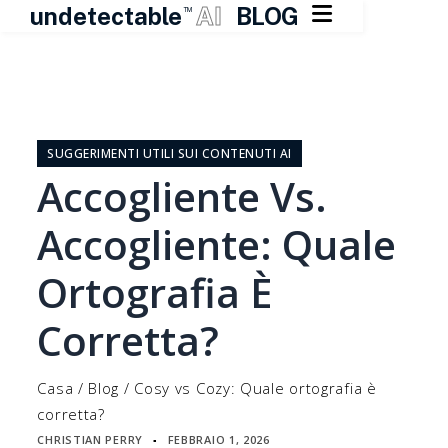

undetectable
AI
BLOG
TM
Vai
al
contenuto
SUGGERIMENTI UTILI SUI CONTENUTI AI
Accogliente Vs.
Accogliente: Quale
Ortografia È
Corretta?
Casa
/
Blog
/
Cosy vs Cozy: Quale ortografia è
corretta?
CHRISTIAN PERRY
FEBBRAIO 1, 2026
▪