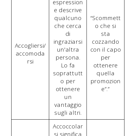
espression
e descrive
qualcuno
“Scommett
che cerca
o che si
di
sta
ingraziarsi
cozzando
Accogliersi/
un'altra
con il capo
accomoda
persona.
per
rsi
Lo fa
ottenere
soprattutt
quella
o per
promozion
ottenere
e”.”
un
vantaggio
sugli altri.
Accoccolar
si significa