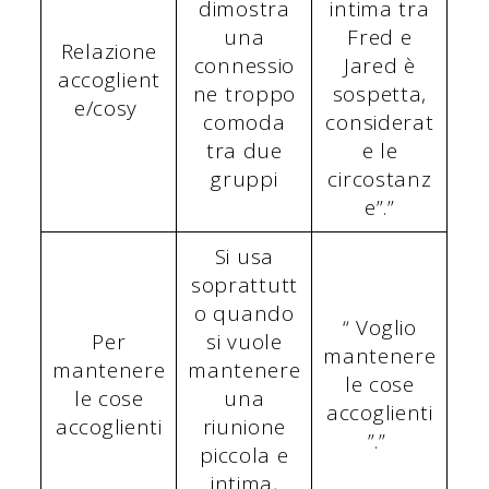
dimostra
intima tra
una
Fred e
Relazione
connessio
Jared è
accoglient
ne troppo
sospetta,
e/cosy
comoda
considerat
tra due
e le
gruppi
circostanz
e”.”
Si usa
soprattutt
o quando
“ Voglio
Per
si vuole
mantenere
mantenere
mantenere
le cose
le cose
una
accoglienti
accoglienti
riunione
”.”
piccola e
intima,