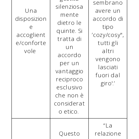
sembrano
silenziosa
Una
avere un
mente
disposizion
accordo di
dietro le
e
tipo
quinte. Si
accoglient
’cozy/cosy",
tratta di
e/conforte
tutti gli
un
vole
altri
accordo
vengono
per un
lasciati
vantaggio
fuori dal
reciproco
giro'.’
esclusivo
che non è
considerat
o etico.
“La
Questo
relazione