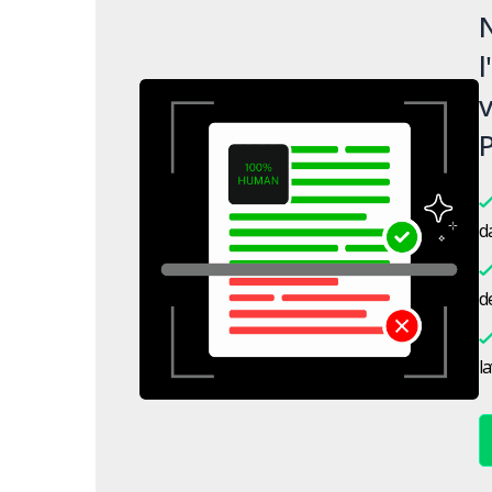
N
l
v
P
da
de
l