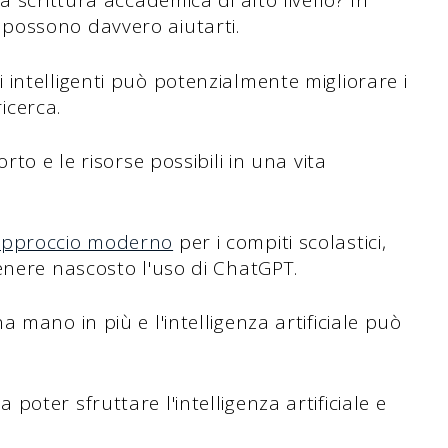
 scrittura accademica di alto livello? In
possono davvero aiutarti.
intelligenti può potenzialmente migliorare i
ricerca.
rto e le risorse possibili in una vita
approccio moderno
per i compiti scolastici,
enere nascosto l'uso di ChatGPT.
 mano in più e l'intelligenza artificiale può
oter sfruttare l'intelligenza artificiale e