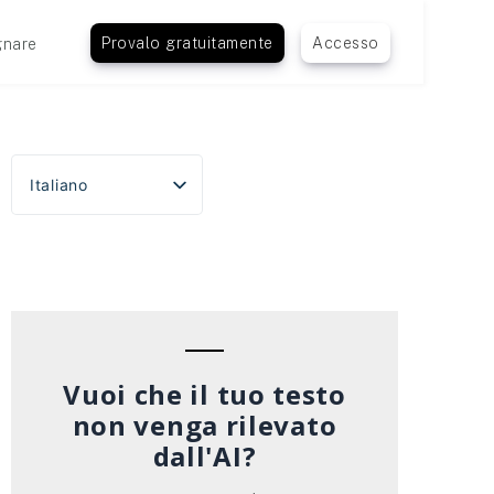
Provalo gratuitamente
Accesso
nare
Italiano
English
Español
Português do Brasil
Deutsch
Français
Vuoi che il tuo testo
non venga rilevato
dall'AI?