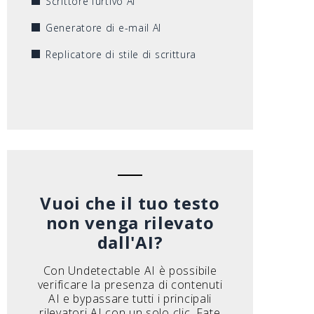
Scrittore furtivo AI
Generatore di e-mail AI
Replicatore di stile di scrittura
Vuoi che il tuo testo
non venga rilevato
dall'AI?
Con Undetectable AI è possibile
verificare la presenza di contenuti
AI e bypassare tutti i principali
rilevatori AI con un solo clic. Fate