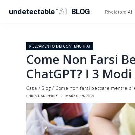
undetectable
AI
BLOG
TM
Rivelatore AI
Vai
al
contenuto
RILEVAMENTO DEI CONTENUTI AI
Come Non Farsi Be
ChatGPT? I 3 Modi 
Casa
/
Blog
/
Come non farsi beccare mentre si u
CHRISTIAN PERRY
MARZO 19, 2025
▪