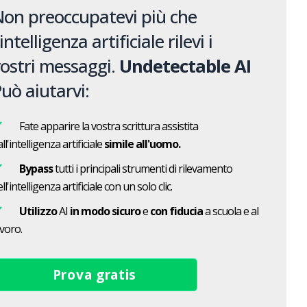
on preoccupatevi più che
'intelligenza artificiale rilevi i
ostri messaggi.
Undetectable AI
uò aiutarvi:
Fate apparire la vostra scrittura assistita
ll'intelligenza artificiale
simile all'uomo.
Bypass
tutti i principali strumenti di rilevamento
ll'intelligenza artificiale con un solo clic.
Utilizzo
AI
in modo sicuro
e
con fiducia
a scuola e al
avoro.
Prova gratis