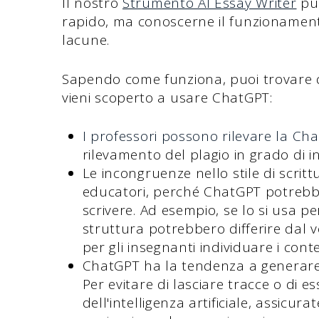
Il nostro
Strumento AI Essay Writer
può
rapido, ma conoscerne il funzionamento
lacune.
Sapendo come funziona, puoi trovare de
vieni scoperto a usare ChatGPT:
I professori possono rilevare la Ch
rilevamento del plagio in grado di i
Le incongruenze nello stile di scrit
educatori, perché ChatGPT potrebb
scrivere. Ad esempio, se lo si usa p
struttura potrebbero differire dal v
per gli insegnanti individuare i conte
ChatGPT ha la tendenza a generare 
Per evitare di lasciare tracce o di es
dell'intelligenza artificiale, assicurat