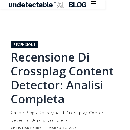

undetectable
AI
BLOG
TM
Vai
al
contenuto
RECENSIONI
Recensione Di
Crossplag Content
Detector: Analisi
Completa
Casa
/
Blog
/
Rassegna di Crossplag Content
Detector: Analisi completa
CHRISTIAN PERRY
MARZO 17, 2026
▪