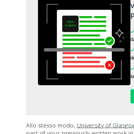
v
P
da
de
l
Allo stesso modo,
University of Glasgo
part of your previously written work i