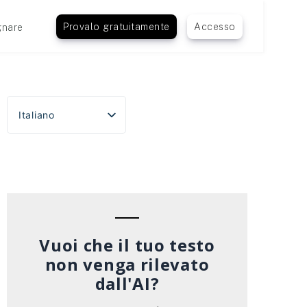
Provalo gratuitamente
Accesso
nare
Italiano
English
Español
Português do Brasil
Deutsch
Français
Vuoi che il tuo testo
non venga rilevato
dall'AI?