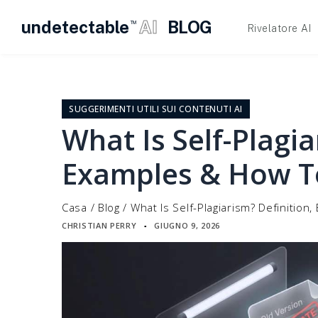
undetectable
AI
BLOG
TM
Rivelatore AI
Vai
al
contenuto
SUGGERIMENTI UTILI SUI CONTENUTI AI
What Is Self-Plagia
Examples & How To
Casa
/
Blog
/
What Is Self-Plagiarism? Definition
CHRISTIAN PERRY
GIUGNO 9, 2026
▪