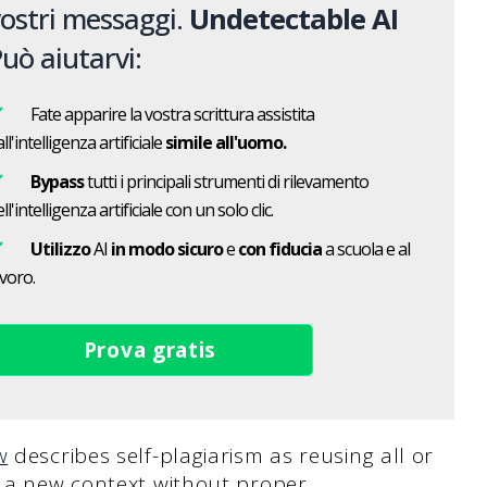
ostri messaggi.
Undetectable AI
uò aiutarvi:
Fate apparire la vostra scrittura assistita
ll'intelligenza artificiale
simile all'uomo.
Bypass
tutti i principali strumenti di rilevamento
ll'intelligenza artificiale con un solo clic.
Utilizzo
AI
in modo sicuro
e
con fiducia
a scuola e al
avoro.
Prova gratis
w
describes self-plagiarism as reusing all or
n a new context without proper