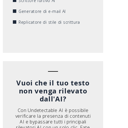
Scrittore furtivo AI
Generatore di e-mail AI
Replicatore di stile di scrittura
Vuoi che il tuo testo
non venga rilevato
dall'AI?
Con Undetectable AI è possibile
verificare la presenza di contenuti
AI e bypassare tutti i principali
rilevatori AI con un solo clic. Fate