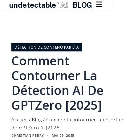

undetectable
AI
BLOG
TM
Skip
to
content
DÉTECTION DE CONTENU PAR L'IA
Comment
Contourner La
Détection AI De
GPTZero [2025]
Accueil
/
Blog
/
Comment contourner la détection
de GPTZero AI [2025]
CHRISTIAN PERRY
MAI 29, 2025
▪